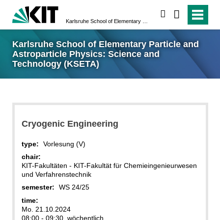
search
Karlsruhe School of Elementary Particle and Astroparticle Physics: Science and Technology (KSETA)
Karlsruhe School of Elementary Particle and
Astroparticle Physics: Science and
Technology (KSETA)
Cryogenic Engineering
type:
Vorlesung (V)
chair:
KIT-Fakultäten - KIT-Fakultät für Chemieingenieurwesen
und Verfahrenstechnik
semester:
WS 24/25
time:
Mo. 21.10.2024
08:00 - 09:30, wöchentlich