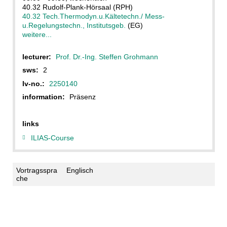
40.32 Rudolf-Plank-Hörsaal (RPH)
40.32 Tech.Thermodyn.u.Kältetechn./ Mess-
u.Regelungstechn., Institutsgeb.
(EG)
weitere...
lecturer:
Prof. Dr.-Ing. Steffen Grohmann
sws:
2
lv-no.:
2250140
information:
Präsenz
links
ILIAS-Course
Vortragsspra
Englisch
che