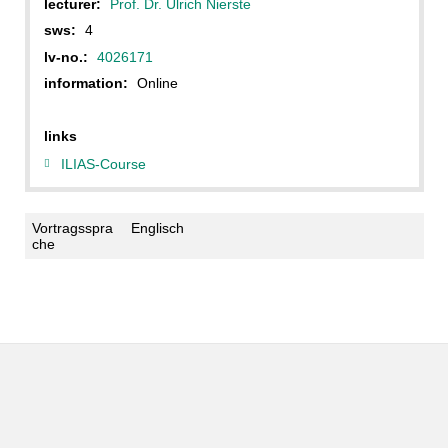
lecturer:
Prof. Dr. Ulrich Nierste
sws:
4
lv-no.:
4026171
information:
Online
links
ILIAS-Course
Vortragsspra
Englisch
che