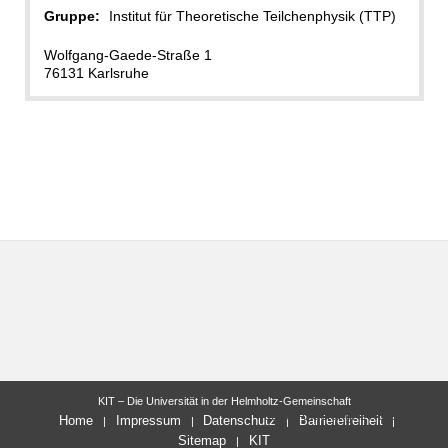
Gruppe:
Institut für Theoretische Teilchenphysik (TTP)
Wolfgang-Gaede-Straße 1
76131 Karlsruhe
KIT – Die Universität in der Helmholtz-Gemeinschaft
letzte Änderung: 27.01.2025
Home
Impressum
Datenschutz
Barrierefreiheit
Sitemap
KIT