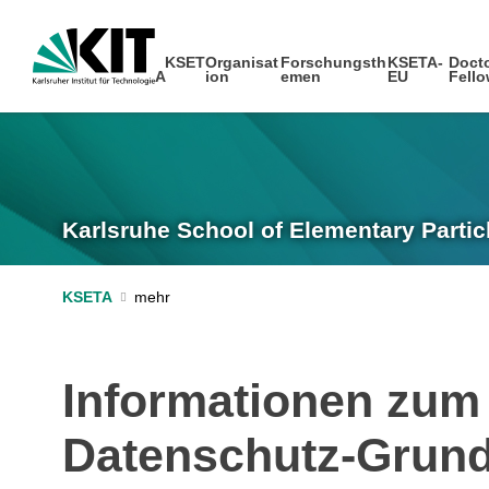
KSET
Organisat
Forschungsth
KSETA-
Docto
A
ion
emen
EU
Fell
Karlsruhe School of Elementary Partic
KSETA
Informationen zum
Datenschutz-Grun