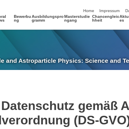
Navigation überspringen
Home
Impressum
D
ral
Bewerbu
Ausbildungspro
Masterstudie
Chancengleic
Aktu
ows
ng
gramm
ngang
hheit
es
le and Astroparticle Physics: Science and 
 Datenschutz gemäß Ar
dverordnung (DS-GVO