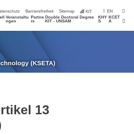
suc
atenschutz
Barrierefreiheit
Sitemap
EN
KIT
ell
Veranstaltu
Partne
Double Doctoral Degree
KHY
KCET
Star
ngen
rs
KIT - UNSAM
S
A
Technology (KSETA)
tikel 13
)