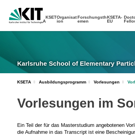
KSET
Organisat
Forschungsth
KSETA-
Docto
A
ion
emen
EU
Fell
Karlsruhe School of Elementary Partic
KSETA
Ausbildungsprogramm
Vorlesungen
Vor
Vorlesungen im S
Ein Teil der für das Masterstudium angebotenen Vor
die Aufnahme in das Transcript ist eine Bescheinigu