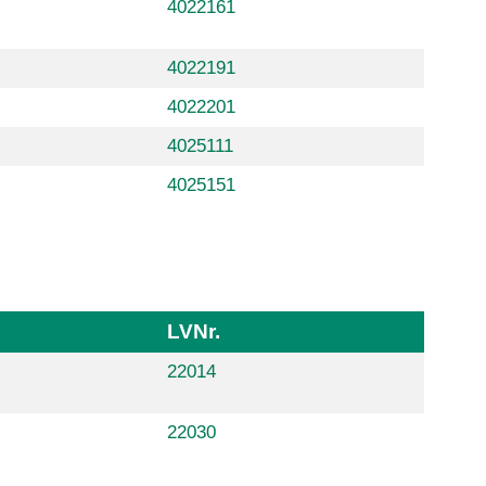
4022161
4022191
4022201
4025111
4025151
LVNr.
22014
22030