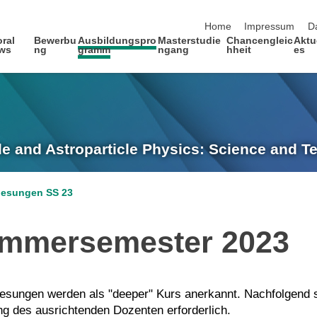
Navigation überspringen
Home
Impressum
D
ral
Bewerbu
Ausbildungspro
Masterstudie
Chancengleic
Aktu
ows
ng
gramm
ngang
hheit
es
le and Astroparticle Physics: Science and 
lesungen SS 23
ommersemester 2023
lesungen werden als "deeper" Kurs anerkannt. Nachfolgend s
ng des ausrichtenden Dozenten erforderlich.