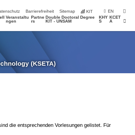
suc
atenschutz
Barrierefreiheit
Sitemap
EN
KIT
ell
Veranstaltu
Partne
Double Doctoral Degree
KHY
KCET
Star
ngen
rs
KIT - UNSAM
S
A
Technology (KSETA)
ind die entsprechenden Vorlesungen gelistet. Für